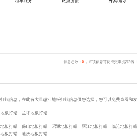
租车服务
旅游度假
外卖/送水
坪
信息总数：
0
，置顶信息可使成交率提高5倍
板打蜡信息，在此有大量怒江地板打蜡信息供您选择，您可以免费查看和
山地板打蜡
兰坪地板打蜡
溪地板打蜡
保山地板打蜡
昭通地板打蜡
丽江地板打蜡
临沧地板打
宏地板打蜡
迪庆地板打蜡