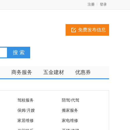
注册
登录
免费发布信息
训
商务服务
五金建材
优惠券
驾校服务
陪驾/代驾
保姆/月嫂
搬家服务
家居维修
家电维修