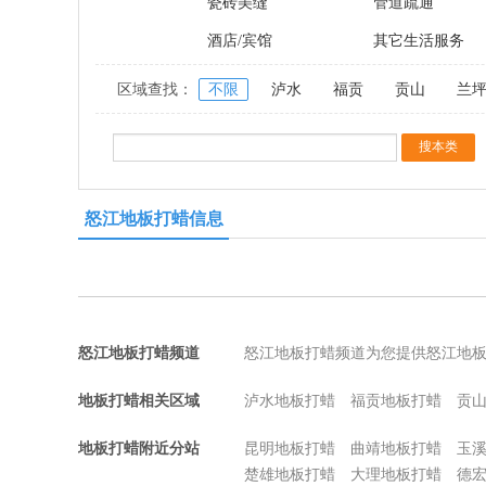
瓷砖美缝
管道疏通
酒店/宾馆
其它生活服务
区域查找：
不限
泸水
福贡
贡山
兰
怒江地板打蜡信息
怒江地板打蜡频道
怒江地板打蜡频道为您提供怒江地
地板打蜡相关区域
泸水地板打蜡
福贡地板打蜡
贡
地板打蜡附近分站
昆明地板打蜡
曲靖地板打蜡
玉
楚雄地板打蜡
大理地板打蜡
德