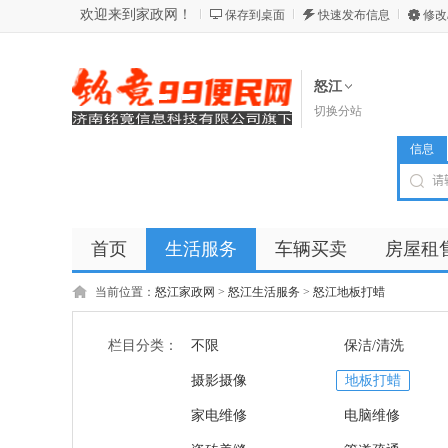
欢迎来到家政网！
保存到桌面
快速发布信息
修改
怒江
切换分站
信息
首页
生活服务
车辆买卖
房屋租
商品
店铺
当前位置：
怒江家政网
>
怒江生活服务
>
怒江地板打蜡
栏目分类：
不限
保洁/清洗
摄影摄像
地板打蜡
家电维修
电脑维修