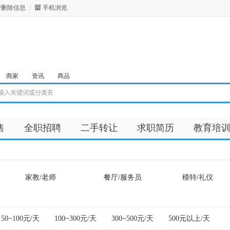
/删除信息
手机浏览
商家
资讯
商品
售
全职招聘
二手转让
求职简历
教育培
家教/老师
餐厅/服务员
模特/礼仪
50~100元/天
100~300元/天
300~500元/天
500元以上/天