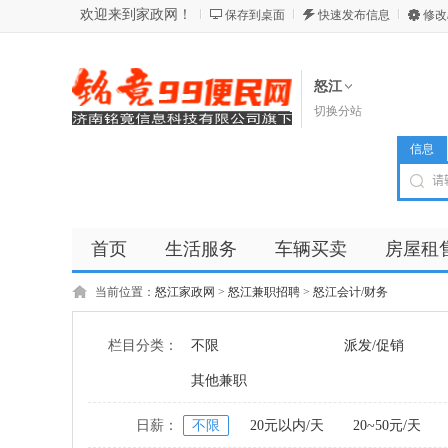
欢迎来到家政网！
保存到桌面
快速发布信息
修改
怒江
切换分站
信息
首页
生活服务
车辆买卖
房屋租
商品
店铺
当前位置：
怒江家政网
>
怒江兼职招聘
>
怒江会计/财务
栏目分类：
不限
派发/促销
其他兼职
日薪：
不限
20元以内/天
20~50元/天