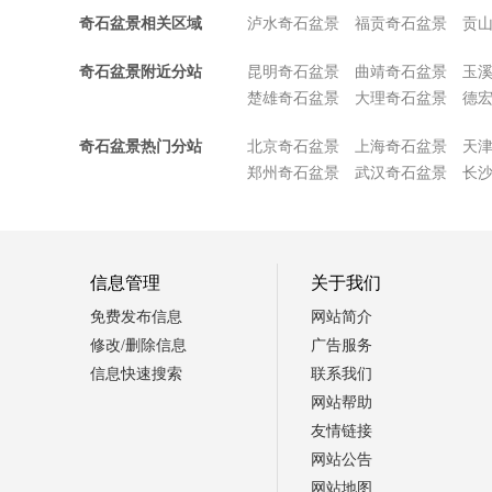
奇石盆景相关区域
泸水奇石盆景
福贡奇石盆景
贡
奇石盆景附近分站
昆明奇石盆景
曲靖奇石盆景
玉
楚雄奇石盆景
大理奇石盆景
德
奇石盆景热门分站
北京奇石盆景
上海奇石盆景
天
郑州奇石盆景
武汉奇石盆景
长
信息管理
关于我们
免费发布信息
网站简介
修改/删除信息
广告服务
信息快速搜索
联系我们
网站帮助
友情链接
网站公告
网站地图