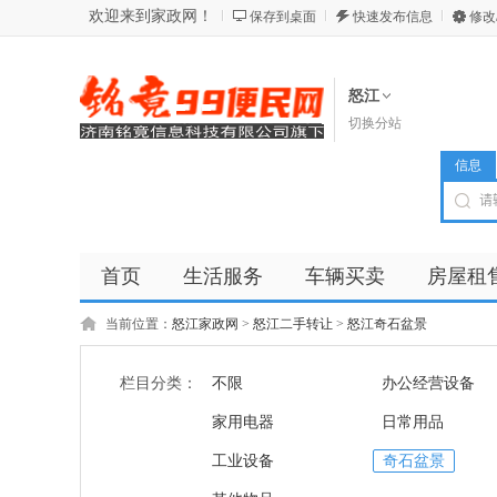
欢迎来到家政网！
保存到桌面
快速发布信息
修改
怒江
切换分站
信息
首页
生活服务
车辆买卖
房屋租
商品
店铺
当前位置：
怒江家政网
>
怒江二手转让
>
怒江奇石盆景
栏目分类：
不限
办公经营设备
家用电器
日常用品
工业设备
奇石盆景